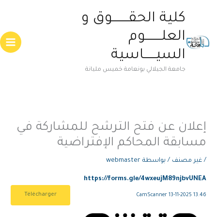
خطي
Main
كلية الحقــــــــوق و
لى
enu
لمحتوى
العلــــــــوم
السيــــــاسية
جامعة الجيلالي بونعامة خميس مليانة
إعلان عن فتح الترشح للمشاركة في
مسابقة المحاكم الإفتراضية
/
غير مصنف
/ بواسطة
webmaster
https://forms.gle/4wxeujM89njbvUNEA
Télécharger
CamScanner 13-11-2025 13.46