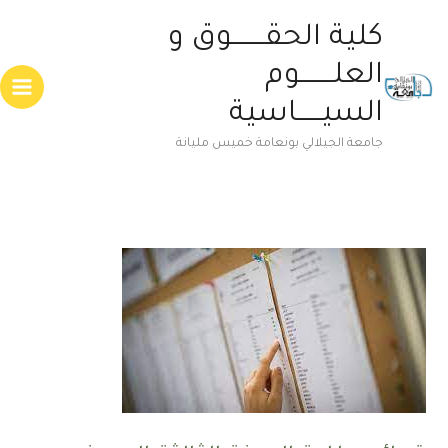
خطي
Main
كلية الحقــــــــوق و
لى
enu
لمحتوى
العلــــــــوم
السيــــــاسية
جامعة الجيلالي بونعامة خميس مليانة