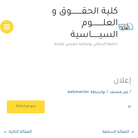
خطي
Main
كلية الحقــــــــوق و
لى
enu
لمحتوى
العلــــــــوم
السيــــــاسية
جامعة الجيلالي بونعامة خميس مليانة
إعلان
/
غير مصنف
/ بواسطة
webmaster
Télécharger
ar
→
المقالة السابقة
المقالة التالية
←