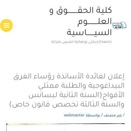
خطي
Main
كلية الحقــــــــوق و
لى
enu
لمحتوى
العلــــــــوم
السيــــــاسية
جامعة الجيلالي بونعامة خميس مليانة
إعلان لفائدة الأساتذة رؤساء الفرق
البيداغوجية والطلبة ممثلي
الأفواج(السنة الثانية ليسانس
والسنة الثالثة تخصص قانون خاص)
/
غير مصنف
/ بواسطة
webmaster