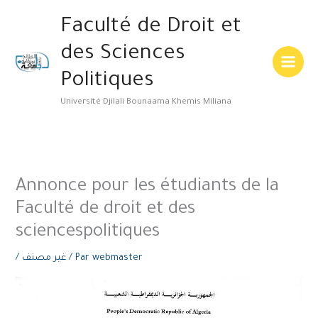
Aller
Main
Faculté de Droit et
au
Menu
contenu
des Sciences
Politiques
Université Djilali Bounaama Khemis Miliana
Annonce pour les étudiants de la
Faculté de droit et des
sciencespolitiques
/
غير مصنف
/ Par
webmaster