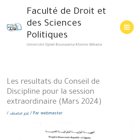
Aller
Main
Faculté de Droit et
au
Menu
contenu
des Sciences
Politiques
Université Djilali Bounaama Khemis Miliana
Les resultats du Conseil de
Discipline pour la session
extraordinaire (Mars 2024)
/
غير مصنف
/ Par
webmaster