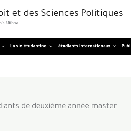
oit et des Sciences Politiques
is Miliana
La vie étudantine
étudiants internationaux
Publ
diants de deuxième année master