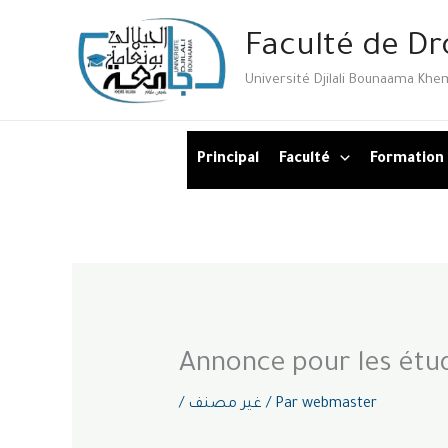
Aller
Faculté de Dr
au
contenu
Université Djilali Bounaama Khem
Principal
Faculté
Formation
Annonce pour les étu
/
غير مصنف
/ Par
webmaster