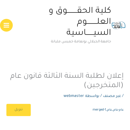
خطي
Main
كلية الحقــــــــوق و
لى
enu
لمحتوى
العلــــــــوم
السيــــــاسية
جامعة الجيلالي بونعامة خميس مليانة
إعلان لطلبة السنة الثالثة قانون عام
(المتخرجين)
/
غير مصنف
/ بواسطة
webmaster
تنزيل
عام-عام_عام_merged-1