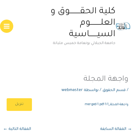
خطي
Main
كلية الحقــــــــوق و
لى
enu
لمحتوى
العلــــــــوم
السيــــــاسية
جامعة الجيلالي بونعامة خميس مليانة
واجهة المجلة
/
قسم الحقوق
/ بواسطة
webmaster
تنزيل
واجهة-المجلة_merged-1.pdf-1-1
→
المقالة السابقة
المقالة التالية
←