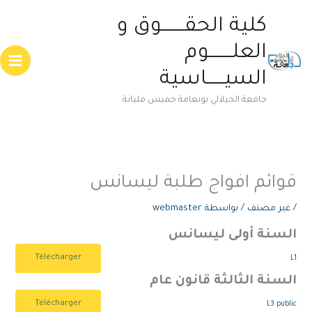
خطي
Main
كلية الحقــــــــوق و
لى
enu
لمحتوى
العلــــــــوم
السيــــــاسية
جامعة الجيلالي بونعامة خميس مليانة
قوائم افواج طلبة ليسانس
/
غير مصنف
/ بواسطة
webmaster
السنة أولى ليسانس
Télécharger
L1
السنة الثالثة قانون عام
Télécharger
L3 public