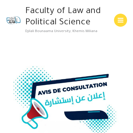
Skip
Main
Faculty of Law and
to
Menu
content
Political Science
Djilali Bounaama University, Khemis Miliana