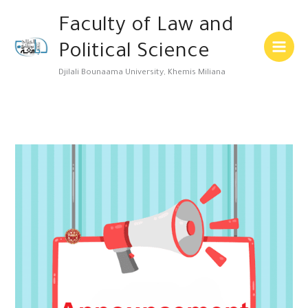
Skip
Main
Faculty of Law and
to
Menu
content
Political Science
Djilali Bounaama University, Khemis Miliana