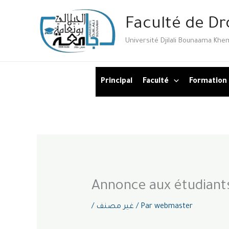
Aller
Faculté de Dr
au
contenu
Université Djilali Bounaama Khem
Principal
Faculté
Formation
Annonce aux étudiants
/
غير مصنف
/ Par
webmaster