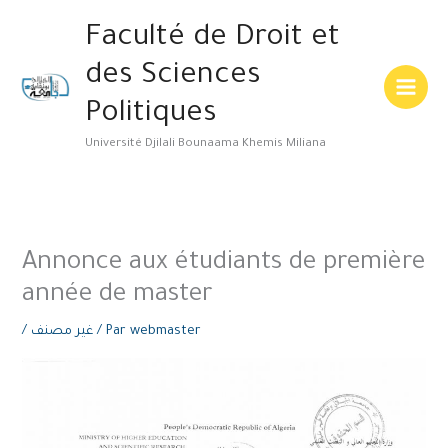
Aller
Main
Faculté de Droit et
au
Menu
contenu
des Sciences
Politiques
Université Djilali Bounaama Khemis Miliana
Annonce aux étudiants de première
année de master
/
غير مصنف
/ Par
webmaster