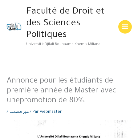
Aller
Main
Faculté de Droit et
au
Menu
contenu
des Sciences
Politiques
Université Djilali Bounaama Khemis Miliana
Annonce pour les étudiants de
première année de Master avec
unepromotion de 80%.
/
غير مصنف
/ Par
webmaster