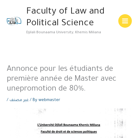
Skip
Main
Faculty of Law and
to
Menu
content
Political Science
Djilali Bounaama University, Khemis Miliana
Annonce pour les étudiants de
première année de Master avec
unepromotion de 80%.
/
غير مصنف
/ By
webmaster